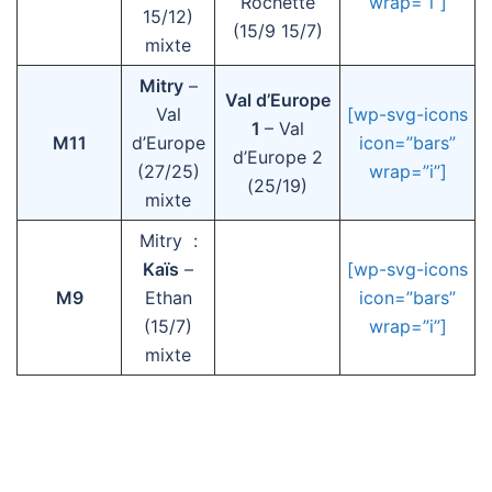
Rochette
wrap=”i”]
15/12)
(15/9 15/7)
mixte
Mitry
–
Val d’Europe
Val
[wp-svg-icons
1
– Val
M11
d’Europe
icon=”bars”
d’Europe 2
(27/25)
wrap=”i”]
(25/19)
mixte
Mitry :
Kaïs
–
[wp-svg-icons
M9
Ethan
icon=”bars”
(15/7)
wrap=”i”]
mixte