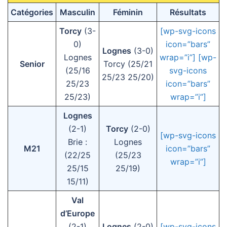
Catégories
Masculin
Féminin
Résultats
Torcy
(3-
[wp-svg-icons
0)
icon=”bars”
Lognes
(3-0)
Lognes
wrap=”i”]
[wp-
Senior
Torcy (25/21
(25/16
svg-icons
25/23 25/20)
25/23
icon=”bars”
25/23)
wrap=”i”]
Lognes
(2-1)
Torcy
(2-0)
[wp-svg-icons
Brie :
Lognes
M21
icon=”bars”
(22/25
(25/23
wrap=”i”]
25/15
25/19)
15/11)
Val
d’Europe
(2-1)
Lognes
(2-0)
[wp-svg-icons