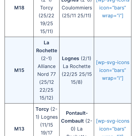
M18
Torcy
Coulommiers
icon=”bars”
(25/22
(25/11 25/11)
wrap=”i”]
19/25
15/11)
La
Rochette
(2-1)
Lognes
(2/1)
[wp-svg-icons
Alliance
La Rochette
M15
icon=”bars”
Nord 77
(22/25 25/15
wrap=”i”]
(25/12
15/8)
22/25
15/12)
Torcy
(2-
Pontault-
1) Lognes
Combault
(2-
[wp-svg-icons
(11/15
M13
0) La
icon=”bars”
19/17