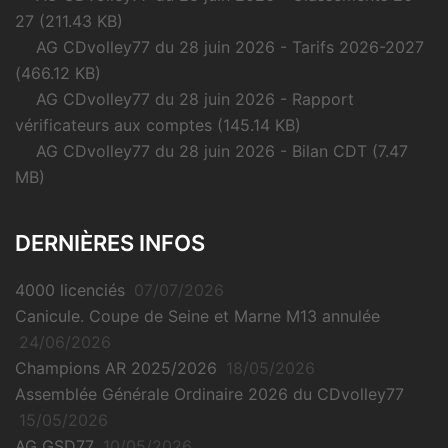
27
(211.43 KB)
AG CDvolley77 du 28 juin 2026 - Tarifs 2026-2027
(466.12 KB)
AG CDvolley77 du 28 juin 2026 - Rapport
vérificateurs aux comptes
(145.14 KB)
AG CDvolley77 du 28 juin 2026 - Bilan CDT
(7.47
MB)
DERNIÈRES INFOS
4000 licenciés
07/07/2026
Canicule. Coupe de Seine et Marne M13 annulée
24/06/2026
Champions AR 2025/2026
18/05/2026
Assemblée Générale Ordinaire 2026 du CDvolley77
15/05/2026
AG GSD77
10/05/2026