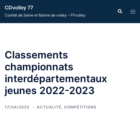
Aller
CDvolley 77
Recherche
Ouvr
au
Comité de Seine et Marne de volley – FFvolley
le
contenu
men
Classements
championnats
interdépartementaux
jeunes 2022-2023
17/04/2023
ACTUALITÉ
,
COMPÉTITIONS