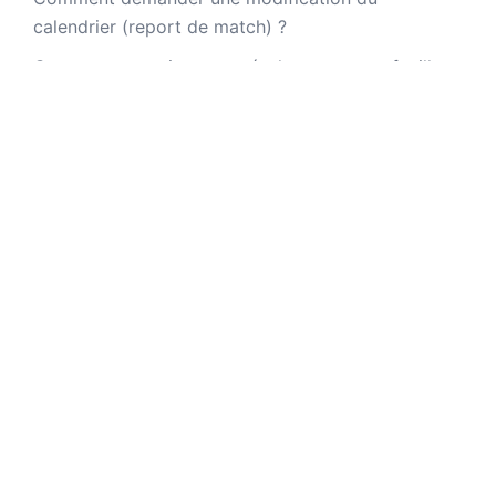
calendrier (report de match) ?
Comment enregistrer un résultat avec une feuille
de match papier
DERNIERS DOCUMENTS
AG CDvolley77 du 28 juin 2026 - Procès Verbal
(364.29 KB)
AG CDvolley77 du 28 juin 2026 - Classements 26-