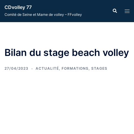
Aller
CDvolley 77
Recherche
Ouvr
au
Comité de Seine et Marne de volley – FFvolley
le
contenu
men
Bilan du stage beach volley
27/04/2023
ACTUALITÉ
,
FORMATIONS
,
STAGES