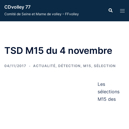
Aller
CDvolley 77
Recherche
Ouvr
au
Comité de Seine et Marne de volley – FFvolley
le
contenu
men
TSD M15 du 4 novembre
04/11/2017
ACTUALITÉ
,
DÉTECTION
,
M15
,
SÉLECTION
Les
sélections
M15 des