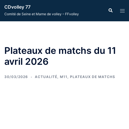
Aller
CDvolley 77
Recherche
Ouvr
au
Comité de Seine et Marne de volley – FFvolley
le
contenu
men
Plateaux de matchs du 11
avril 2026
30/03/2026
ACTUALITÉ
,
M11
,
PLATEAUX DE MATCHS