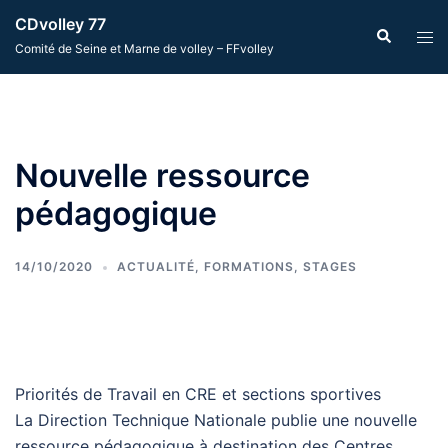
Aller
CDvolley 77
Recherche
Ouvr
au
Comité de Seine et Marne de volley – FFvolley
le
contenu
men
Nouvelle ressource
pédagogique
14/10/2020
ACTUALITÉ
,
FORMATIONS
,
STAGES
Priorités de Travail en CRE et sections sportives
La Direction Technique Nationale publie une nouvelle
ressource pédagogique à destination des Centres