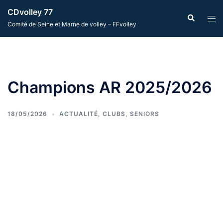
Aller
CDvolley 77
Recherche
Ouvr
au
Comité de Seine et Marne de volley – FFvolley
le
contenu
men
Champions AR 2025/2026
18/05/2026
ACTUALITÉ
,
CLUBS
,
SENIORS