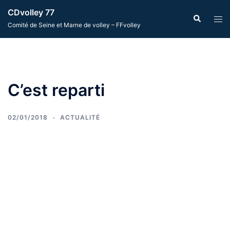
Aller
CDvolley 77
Recherche
Ouvr
au
Comité de Seine et Marne de volley – FFvolley
le
contenu
men
C’est reparti
02/01/2018
ACTUALITÉ